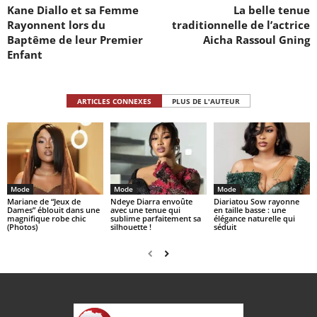
Kane Diallo et sa Femme
La belle tenue
Rayonnent lors du
traditionnelle de l’actrice
Baptême de leur Premier
Aicha Rassoul Gning
Enfant
ARTICLES CONNEXES
PLUS DE L'AUTEUR
Mode
Mode
Mode
Mariane de “Jeux de
Ndeye Diarra envoûte
Diariatou Sow rayonne
Dames” éblouit dans une
avec une tenue qui
en taille basse : une
magnifique robe chic
sublime parfaitement sa
élégance naturelle qui
(Photos)
silhouette !
séduit