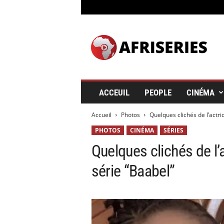
A
f
r
i
s
e
r
ACCEUIL
PEOPLE
CINÉMA
i
e
Accueil
Photos
Quelques clichés de l’actri
s
&
PHOTOS
CINÉMA
SÉRIES
C
Quelques clichés de l’
i
n
série “Baabel”
é