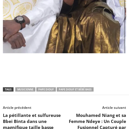
TAGS
MUSICIENNE
PAPE DIOUF
PAPE DIOUF ET BÉBÉ BASS
Article précédent
Article suivant
La pétillante et sulfureuse
Mouhamed Niang et sa
Bbei Binta dans une
Femme Ndeye : Un Couple
magnifique taille basse
Fusionnel Capturé par