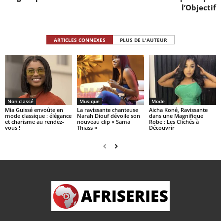
l’Objectif
ARTICLES CONNEXES
PLUS DE L'AUTEUR
Non classé
Musique
Mode
Mia Guissé envoûte en
La ravissante chanteuse
Aicha Koné, Ravissante
mode classique : élégance
Narah Diouf dévoile son
dans une Magnifique
et charisme au rendez-
nouveau clip « Sama
Robe : Les Clichés à
vous !
Thiass »
Découvrir