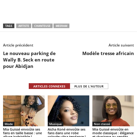
TAGS
ARTISTE
CHANTEUSE
MEERAM
Article précédent
Article suivant
Le nouveau parking de
Modèle tresse africain
Wally B. Seck en route
pour Abidjan
ARTICLES CONNEXES
PLUS DE L'AUTEUR
Mode
Musique
Non classé
Mia Guissé envoûte ses
Aicha Koné envoûte ses
Mia Guissé envoûte en
fans en taille basse : une
fans dans une robe
mode classique : élégance
allure irrésistible !
colorée ultra tendance !
et charisme au rendez-