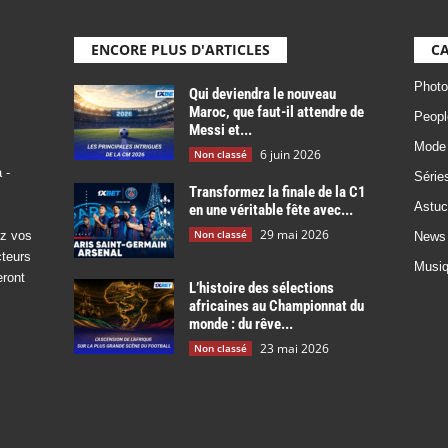
ENCORE PLUS D'ARTICLES
CA
Photo
Qui deviendra le nouveau
Maroc, que faut-il attendre de
Peopl
Messi et...
Mode
6 juin 2026
Non classé
 -
Série
Transformez la finale de la C1
Astuc
en une véritable fête avec...
29 mai 2026
Non classé
ez vos
News
cteurs
Musi
eront
L’histoire des sélections
africaines au Championnat du
monde : du rêve...
23 mai 2026
Non classé