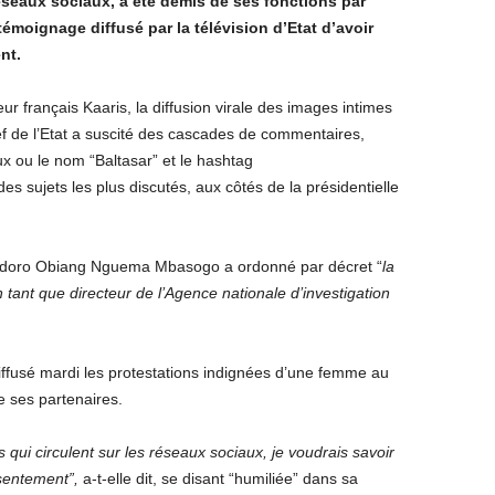
réseaux sociaux, a été démis de ses fonctions par
émoignage diffusé par la télévision d’Etat d’avoir
nt.
r français Kaaris, la diffusion virale des images intimes
f de l’Etat a suscité des cascades de commentaires,
x ou le nom “Baltasar” et le hashtag
s sujets les plus discutés, aux côtés de la présidentielle
eodoro Obiang Nguema Mbasogo a ordonné par décret “
la
ant que directeur de l’Agence nationale d’investigation
iffusé mardi les protestations indignées d’une femme au
 ses partenaires.
 qui circulent sur les réseaux sociaux, je voudrais savoir
sentement”,
a-t-elle dit, se disant “humiliée” dans sa