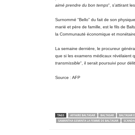
aimé prendre du bon temps
“, s’attirant 
Surnommé “Bello” du fait de son physique
marié et père de famille, est le fils de B
la Communauté économique et monétaire 
La semaine dernière, le procureur généra
que si les examens médicaux révélaient qu’
transmissible
“, il serait poursuivi pour dél
Source : AFP
TAGS
AFFAIRE BALTASAR
BALTASAR
BALTASAR 
SAMANTHA GEMINTA LA FEMME DE BALTASAR
SCANDA