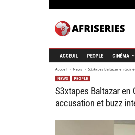
A
f
r
i
s
e
r
ACCEUIL
PEOPLE
CINÉMA
i
e
Accueil
News
S3xtapes Baltazar en Guinée 
s
&
NEWS
PEOPLE
C
S3xtapes Baltazar en G
i
n
accusation et buzz int
é