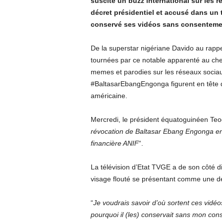
suscité un buzz international sur les 
décret présidentiel et accusé dans un t
conservé ses vidéos sans consenteme
De la superstar nigériane Davido au rappeu
tournées par ce notable apparenté au che
memes et parodies sur les réseaux sociau
#BaltasarEbangEngonga figurent en tête de
américaine.
Mercredi, le président équatoguinéen T
révocation de Baltasar Ebang Engonga en t
financière ANIF
“.
La télévision d’Etat TVGE a de son côté d
visage flouté se présentant comme une de
“
Je voudrais savoir d’où sortent ces vidéos
pourquoi il (les) conservait sans mon con