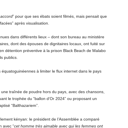
 accord
” pour que ses ébats soient filmés, mais pensait que
acées” après visualisation.
nues dans différents lieux – dont son bureau au ministère
ires, dont des épouses de dignitaires locaux, ont fuité sur
t en détention préventive à la prison Black Beach de Malabo
s publics.
s équatoguinéennes à limiter le flux internet dans le pays
e une traînée de poudre hors du pays, avec des chansons,
uant le trophée du “ballon d’Or 2024” ou proposant un
ptisé “Balthazariem”.
lement kényan: le président de l’Assemblée a comparé
n avec “
cet homme très aimable avec qui les femmes ont