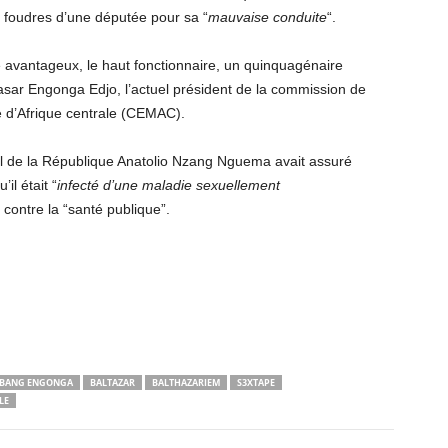
les foudres d’une députée pour sa “
mauvaise conduite
“.
 avantageux, le haut fonctionnaire, un quinquagénaire
altasar Engonga Edjo, l’actuel président de la commission de
d’Afrique centrale (CEMAC).
l de la République Anatolio Nzang Nguema avait assuré
il était “
infecté d’une maladie sexuellement
it contre la “santé publique”.
EBANG ENGONGA
BALTAZAR
BALTHAZARIEM
S3XTAPE
LE