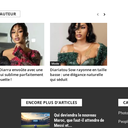
'AUTEUR
Mode
Diarra envoûte avec une
Diariatou Sow rayonne en taille
qui sublime parfaitement
basse : une élégance naturelle
ouette !
qui séduit
ENCORE PLUS D'ARTICLES
CA
Photo
Qui deviendra le nouveau
Maroc, que faut-il attendre de
Peopl
Messi et...