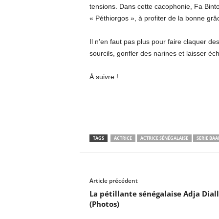
tensions. Dans cette cacophonie, Fa Bintou
« Péthiorgos », à profiter de la bonne gr
Il n’en faut pas plus pour faire claquer d
sourcils, gonfler des narines et laisser éc
À suivre !
TAGS
ACTRICE
ACTRICE SÉNÉGALAISE
SERIE BAA
Article précédent
La pétillante sénégalaise Adja Dial
(Photos)