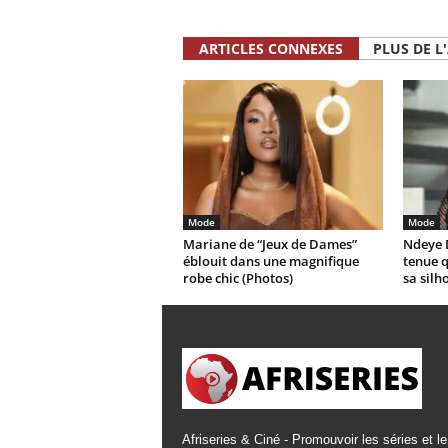
ARTICLES CONNEXES
PLUS DE L
Mode
Mode
Mariane de “Jeux de Dames”
Ndeye 
éblouit dans une magnifique
tenue 
robe chic (Photos)
sa silh
Afriseries & Ciné - Promouvoir les séries et le