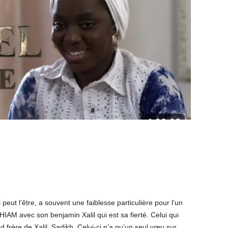
l peut l’être, a souvent une faiblesse particulière pour l’un
IAM avec son benjamin Xalil qui est sa fierté. Celui qui
nd frère de Xalil, Sadikh. Celui-ci n’a qu’un seul vœu sur