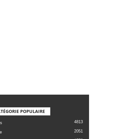
TÉGORIE POPULAIRE
4813
s
2051
e