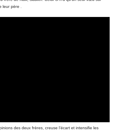
 leur père .
inions des deux frères, creuse l’écart et intensifie les