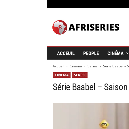
A
f
r
i
s
e
r
ACCEUIL
PEOPLE
CINÉMA
i
e
Accueil
Cinéma
Séries
Série Baabel – S
s
&
CINÉMA
SÉRIES
C
Série Baabel – Saison
i
n
é