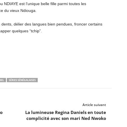
 NDIAYE est l’unique belle fille parmi toutes les
âce du vieux Ndiouga.
es dents, délier des langues bien pendues, froncer certains
happer quelques “tchip”.
BEL
SÉRIES SÉNÉGALAISES
Article suivant
lo
La lumineuse Regina Daniels en toute
complicité avec son mari Ned Nwoko