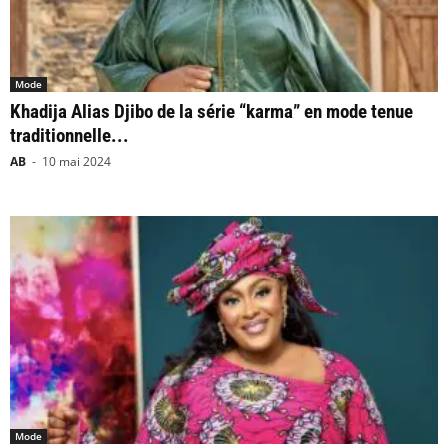
Mode
Khadija Alias Djibo de la série “karma” en mode tenue
traditionnelle...
AB
-
10 mai 2024
Mode