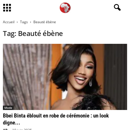
Accueil
Tags
Beauté ébène
Tag: Beauté ébène
Mode
Bbei Binta éblouit en robe de cérémonie : un look
digne...