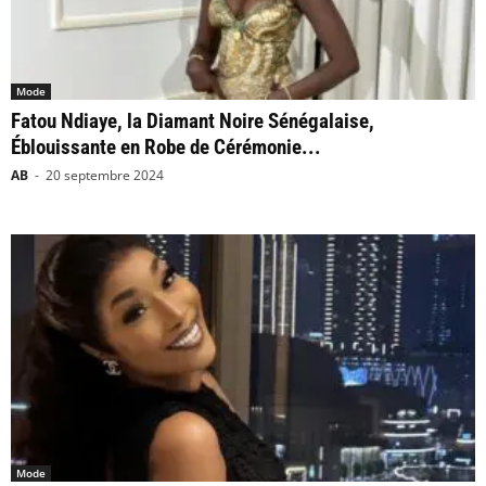
Mode
Fatou Ndiaye, la Diamant Noire Sénégalaise,
Éblouissante en Robe de Cérémonie...
AB
-
20 septembre 2024
Mode