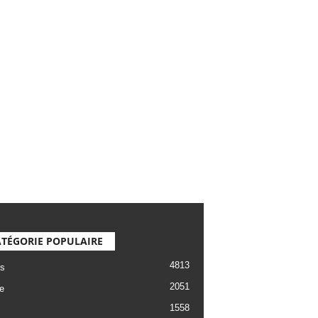
TÉGORIE POPULAIRE
4813
s
2051
e
1558