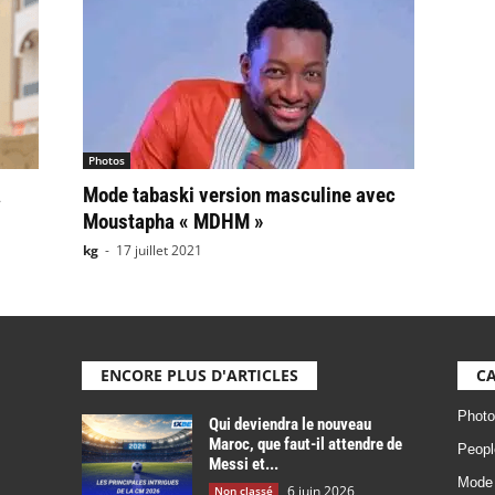
Photos
a
Mode tabaski version masculine avec
Moustapha « MDHM »
kg
-
17 juillet 2021
ENCORE PLUS D'ARTICLES
CA
Photo
Qui deviendra le nouveau
Maroc, que faut-il attendre de
Peopl
Messi et...
Mode
6 juin 2026
Non classé