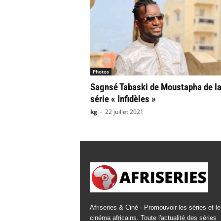
Photos
Sagnsé Tabaski de Moustapha de l
série « Infidèles »
kg
-
22 juillet 2021
Afriseries & Ciné - Promouvoir les séries et le
cinéma africains. Toute l'actualité des séries