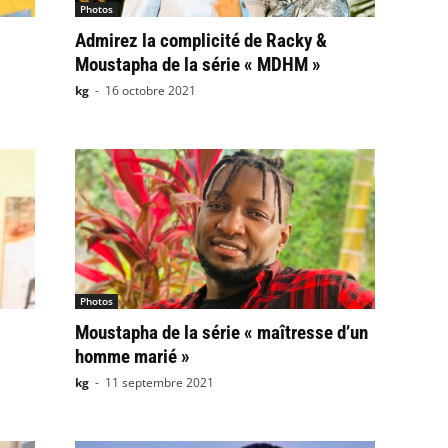
Photos
Admirez la complicité de Racky &
Moustapha de la série « MDHM »
kg
-
16 octobre 2021
Photos
Moustapha de la série « maîtresse d’un
homme marié »
kg
-
11 septembre 2021