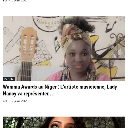
sd
-
3 juin 2021
People
Wamma Awards au Niger : L’artiste musicienne, Lady
Nancy va représenter...
sd
-
2 juin 2021