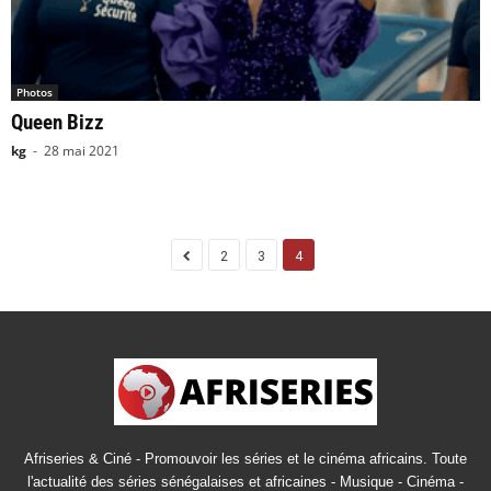
Photos
Queen Bizz
kg
-
28 mai 2021
2
3
4
Afriseries & Ciné - Promouvoir les séries et le cinéma africains. Toute
l'actualité des séries sénégalaises et africaines - Musique - Cinéma -