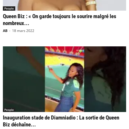
People
Queen Biz : « On garde toujours le sourire malgré les
nombreux...
AB
-
18 mars 2022
People
Inauguration stade de Diamniadio : La sortie de Queen
Biz déchaîne...