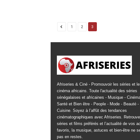
1
2
3
Afriseries & Ciné - Promouvoir les séries et le
cinéma africains. Toute l'actualité des séries
sénégalaises et africaines - Musique - Cinéma
Santé et Bien être - People - Mode - Beauté -
Cuisine. Soyez à l’affût des tendances
cinématographiques avec Afriseries. Retrouv
séries et films préférés et l’actualité de vos a
favoris, la musique, astuces et bien-être ne s
pas en restes.