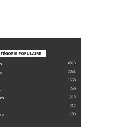
TÉGORIE POPULAIRE
4813
s
2051
e
1558
259
s
218
es
212
180
que