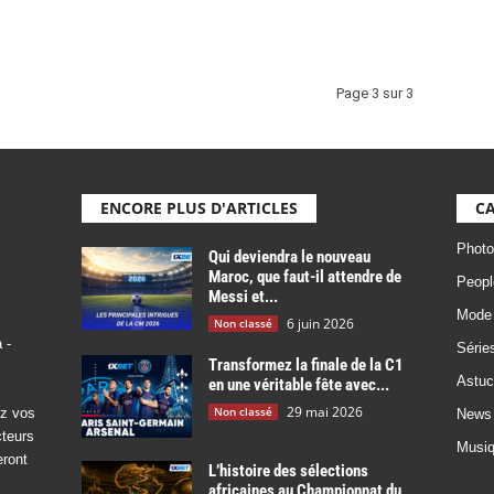
Page 3 sur 3
ENCORE PLUS D'ARTICLES
CA
Photo
Qui deviendra le nouveau
Maroc, que faut-il attendre de
Peopl
Messi et...
Mode
6 juin 2026
Non classé
 -
Série
Transformez la finale de la C1
Astuc
en une véritable fête avec...
29 mai 2026
Non classé
ez vos
News
cteurs
Musi
eront
L’histoire des sélections
africaines au Championnat du