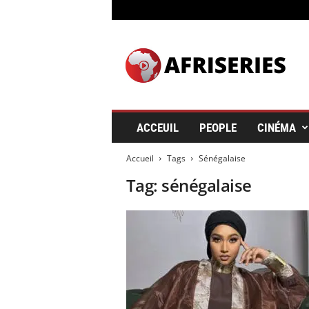
A
f
r
i
s
e
r
ACCEUIL
PEOPLE
CINÉMA
i
e
Accueil
Tags
Sénégalaise
s
&
Tag: sénégalaise
C
i
n
é