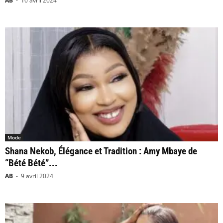
AB
-
10 avril 2024
Mode
Shana Nekob, Élégance et Tradition : Amy Mbaye de
“Bété Bété”...
AB
-
9 avril 2024