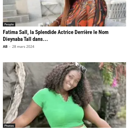
People
Fatima Sall, la Splendide Actrice Derrière le Nom
Dieynaba Tall dans...
AB
-
28 mars 2024
Photos