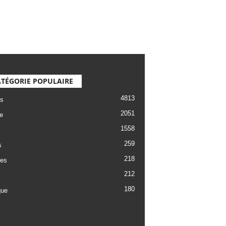
TÉGORIE POPULAIRE
4813
s
2051
e
1558
259
s
218
es
212
180
que