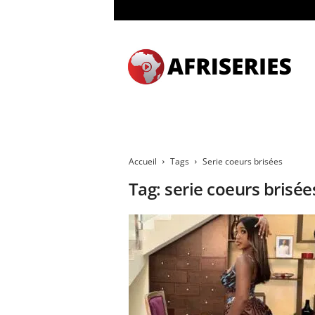
A
f
r
i
s
e
r
i
e
Accueil
Tags
Serie coeurs brisées
s
&
Tag: serie coeurs brisée
C
i
n
é