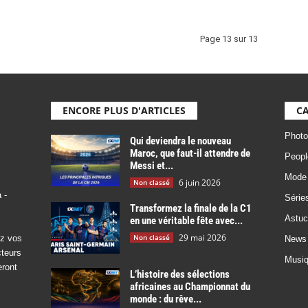
Page 13 sur 13
ENCORE PLUS D'ARTICLES
CA
Photo
Qui deviendra le nouveau
Maroc, que faut-il attendre de
Peopl
Messi et...
Mode
6 juin 2026
Non classé
 -
Série
Transformez la finale de la C1
Astuc
en une véritable fête avec...
29 mai 2026
Non classé
ez vos
News
cteurs
Musi
eront
L’histoire des sélections
africaines au Championnat du
monde : du rêve...