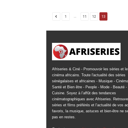
...
1
11
12
13
Afriseries & Ciné - Promouvoir les séries et le
cinéma africains. Toute l'actualité des séries
sénégalaises et africaines - Musique - Cinéma
Santé et Bien être - People - Mode - Beauté -
Cuisine. Soyez à l’affût des tendances
cinématographiques avec Afriseries. Retrouv
séries et films préférés et l’actualité de vos a
favoris, la musique, astuces et bien-être ne s
pas en restes.