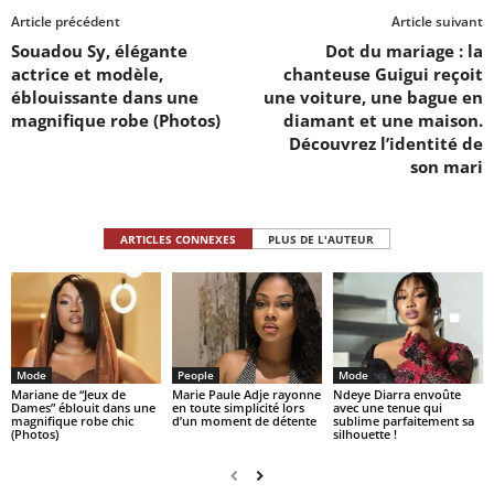
Article précédent
Article suivant
Souadou Sy, élégante
Dot du mariage : la
actrice et modèle,
chanteuse Guigui reçoit
éblouissante dans une
une voiture, une bague en
magnifique robe (Photos)
diamant et une maison.
Découvrez l’identité de
son mari
ARTICLES CONNEXES
PLUS DE L'AUTEUR
Mode
People
Mode
Mariane de “Jeux de
Marie Paule Adje rayonne
Ndeye Diarra envoûte
Dames” éblouit dans une
en toute simplicité lors
avec une tenue qui
magnifique robe chic
d’un moment de détente
sublime parfaitement sa
(Photos)
silhouette !