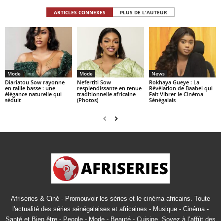
ARTICLES CONNEXES
PLUS DE L'AUTEUR
Mode
Mode
News
Diariatou Sow rayonne
Nefertiti Sow
Rokhaya Gueye : La
en taille basse : une
resplendissante en tenue
Révélation de Baabel qui
élégance naturelle qui
traditionnelle africaine
Fait Vibrer le Cinéma
séduit
(Photos)
Sénégalais
Afriseries & Ciné - Promouvoir les séries et le cinéma africains. Toute
l'actualité des séries sénégalaises et africaines - Musique - Cinéma -
Santé et Bien être - People - Mode - Beauté - Cuisine. Soyez à l’affût des