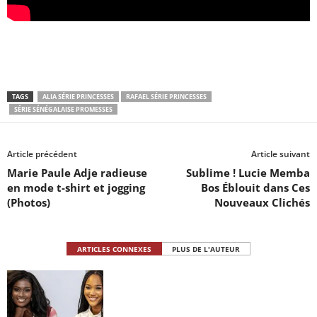
TAGS
ALIA SÉRIE PRINCESSES
RAFAEL SÉRIE PRINCESSES
SÉRIE SÉNÉGALAISE PROMESSES
Article précédent
Article suivant
Marie Paule Adje radieuse
Sublime ! Lucie Memba
en mode t-shirt et jogging
Bos Éblouit dans Ces
(Photos)
Nouveaux Clichés
ARTICLES CONNEXES
PLUS DE L'AUTEUR