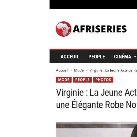
A
f
r
i
s
e
r
ACCEUIL
PEOPLE
CINÉMA
i
e
Accueil
Mode
Virginie : La Jeune Actrice
s
&
MODE
PEOPLE
PHOTOS
C
Virginie : La Jeune A
i
n
une Élégante Robe No
é