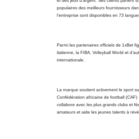
et des jeux d’argent. Ses clients parient s
populaires des meilleurs fournisseurs dans
l’entreprise sont disponibles en 73 langue
Parmi les partenaires officiels de 1xBet fi
italienne, la FIBA, Volleyball World et d
internationale.
La marque soutient activement le sport sur 
Confédération africaine de football (CAF)
collabore avec les plus grands clubs et féd
amateurs et aide les jeunes talents à révél