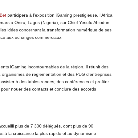
Bet
participera à l’exposition iGaming prestigieuse, l’Africa
mars à Oniru, Lagos (Nigeria), sur Chief Yesufu Abiodun
les idées concernant la transformation numérique de ses
pice aux échanges commerciaux.
nts iGaming incontournables de la région. Il réunit des
s organismes de réglementation et des PDG d’entreprises
 assister à des tables rondes, des conférences et profiter
 pour nouer des contacts et conclure des accords
ccueilli plus de 7 300 délégués, dont plus de 90
hés à la croissance la plus rapide et au dynamisme