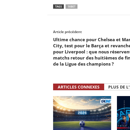
TAGS
1XBET
Article précédent
Ultime chance pour Chelsea et Ma
City, test pour le Barça et revanch
pour Liverpool : que nous réservent
matchs retour des huitièmes de fi
de la Ligue des champions ?
ARTICLES CONNEXES
PLUS DE L