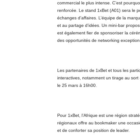
commercial le plus intense. C’est pourqu
renforcée. Le stand 1xBet (A01) sera le p
échanges d’affaires. L’équipe de la marq
et au partage d’idées. Un mini-bar propose
est également fier de sponsoriser la céré
des opportunités de networking exceptio
Les partenaires de 1xBet et tous les part
interactives, notamment un tirage au sort 
le 25 mars à 16h00.
Pour 1xBet, l’Afrique est une région strat
régionaux offre au bookmaker une occasi
et de conforter sa position de leader.