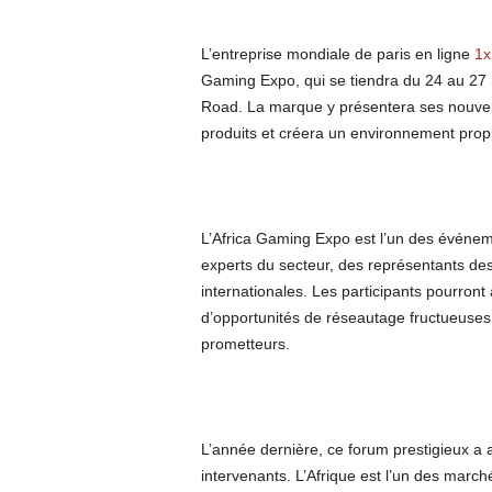
L’entreprise mondiale de paris en ligne
1x
Gaming Expo, qui se tiendra du 24 au 27 
Road. La marque y présentera ses nouvel
produits et créera un environnement pro
L’Africa Gaming Expo est l’un des événeme
experts du secteur, des représentants de
internationales. Les participants pourront
d’opportunités de réseautage fructueuses
prometteurs.
L’année dernière, ce forum prestigieux a a
intervenants. L’Afrique est l’un des marc