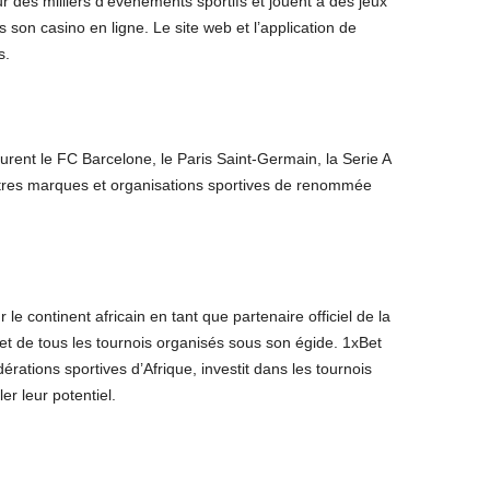
ur des milliers d’événements sportifs et jouent à des jeux
 son casino en ligne. Le site web et l’application de
s.
gurent le FC Barcelone, le Paris Saint-Germain, la Serie A
’autres marques et organisations sportives de renommée
le continent africain en tant que partenaire officiel de la
 et de tous les tournois organisés sous son égide. 1xBet
érations sportives d’Afrique, investit dans les tournois
er leur potentiel.