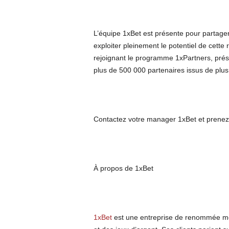
L’équipe 1xBet est présente pour partager
exploiter pleinement le potentiel de cette
rejoignant le programme 1xPartners, prés
plus de 500 000 partenaires issus de plu
Contactez votre manager 1xBet et prenez 
À propos de 1xBet
1xBet
est une entreprise de renommée mo