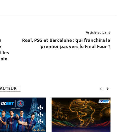
Article suivant
n
Real, PSG et Barcelone : qui franchira le
e
premier pas vers le Final Four ?
 les
nale
'AUTEUR