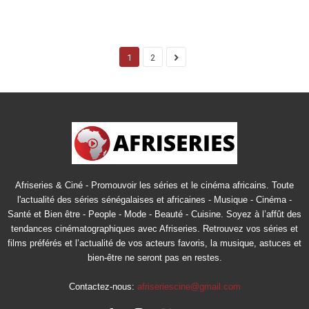
1
2
Afriseries & Ciné - Promouvoir les séries et le cinéma africains. Toute
l'actualité des séries sénégalaises et africaines - Musique - Cinéma -
Santé et Bien être - People - Mode - Beauté - Cuisine. Soyez à l’affût des
tendances cinématographiques avec Afriseries. Retrouvez vos séries et
films préférés et l’actualité de vos acteurs favoris, la musique, astuces et
bien-être ne seront pas en restes.
Contactez-nous:
afriseriescine@gmail.com