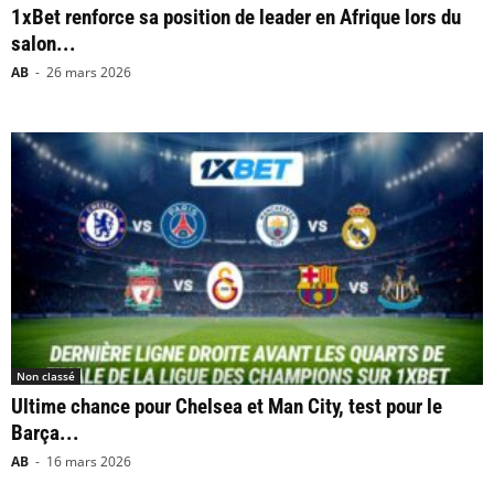
1xBet renforce sa position de leader en Afrique lors du
salon...
AB
-
26 mars 2026
Non classé
Ultime chance pour Chelsea et Man City, test pour le
Barça...
AB
-
16 mars 2026