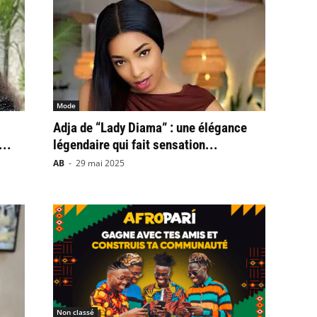
Mode
Adja de “Lady Diama” : une élégance
...
légendaire qui fait sensation...
AB
-
29 mai 2025
Non classé