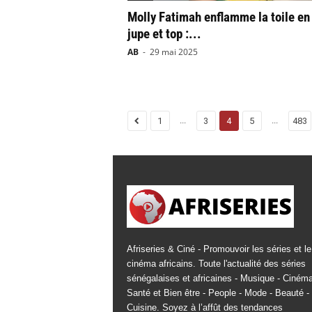
Molly Fatimah enflamme la toile en
jupe et top :...
AB
-
29 mai 2025
...
...
1
3
4
5
483
Afriseries & Ciné - Promouvoir les séries et le
cinéma africains. Toute l'actualité des séries
sénégalaises et africaines - Musique - Cinéma
Santé et Bien être - People - Mode - Beauté -
Cuisine. Soyez à l’affût des tendances