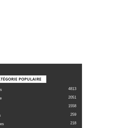
TÉGORIE POPULAIRE
4813
s
2051
e
1558
259
s
218
es