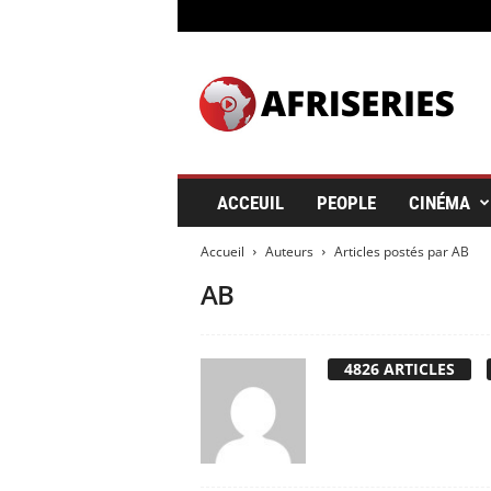
A
f
r
i
s
e
r
ACCEUIL
PEOPLE
CINÉMA
i
e
Accueil
Auteurs
Articles postés par AB
s
&
AB
C
i
n
4826 ARTICLES
é