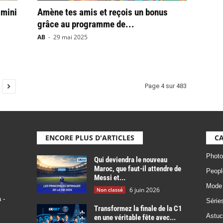
 mini
Amène tes amis et reçois un bonus
grâce au programme de...
AB
-
29 mai 2025
Page 4 sur 483
ENCORE PLUS D'ARTICLES
CA
Photo
Qui deviendra le nouveau
Maroc, que faut-il attendre de
Peopl
Messi et...
Mode
6 juin 2026
Non classé
 -
Série
Transformez la finale de la C1
Astuc
en une véritable fête avec...