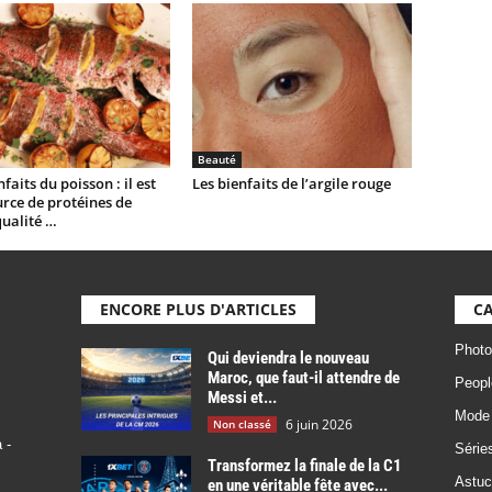
Beauté
faits du poisson : il est
Les bienfaits de l’argile rouge
rce de protéines de
ualité …
ENCORE PLUS D'ARTICLES
CA
Photo
Qui deviendra le nouveau
Maroc, que faut-il attendre de
Peopl
Messi et...
Mode
6 juin 2026
Non classé
 -
Série
Transformez la finale de la C1
Astuc
en une véritable fête avec...