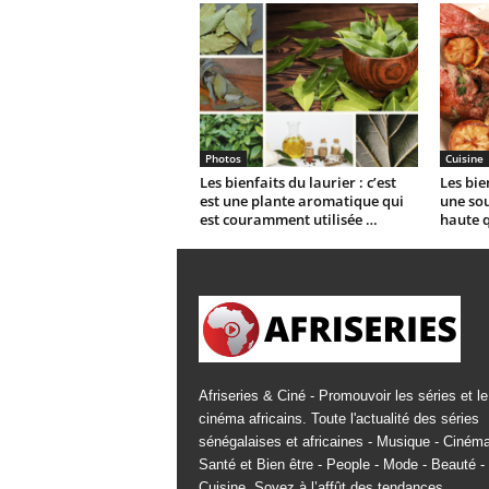
Photos
Cuisine
Les bienfaits du laurier : c’est
Les bien
est une plante aromatique qui
une sou
est couramment utilisée …
haute q
Afriseries & Ciné - Promouvoir les séries et le
cinéma africains. Toute l'actualité des séries
sénégalaises et africaines - Musique - Cinéma
Santé et Bien être - People - Mode - Beauté -
Cuisine. Soyez à l’affût des tendances