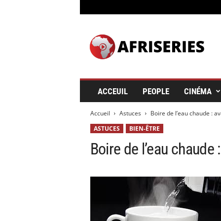
A
f
r
i
s
e
r
ACCEUIL
PEOPLE
CINÉMA
i
e
Accueil
Astuces
Boire de l’eau chaude : av
s
&
ASTUCES
BIEN-ÊTRE
C
Boire de l’eau chaude 
i
n
é