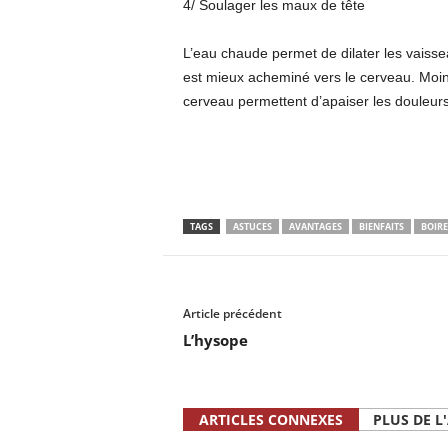
4/ Soulager les maux de tête
L’eau chaude permet de dilater les vaissea
est mieux acheminé vers le cerveau. Moin
cerveau permettent d’apaiser les douleurs
TAGS
ASTUCES
AVANTAGES
BIENFAITS
BOIRE
Article précédent
L’hysope
ARTICLES CONNEXES
PLUS DE L