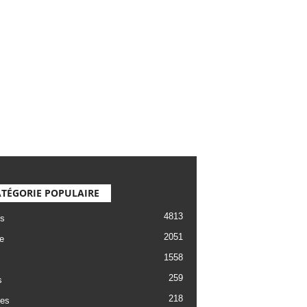
TÉGORIE POPULAIRE
4813
s
2051
e
1558
259
s
218
es