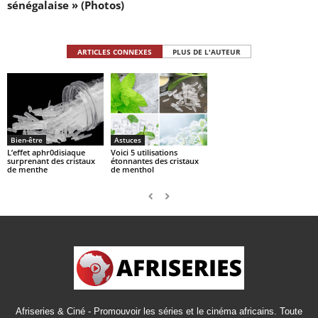
sénégalaise » (Photos)
ARTICLES CONNEXES
PLUS DE L'AUTEUR
Bien-être
Astuces
L’effet aphr0disiaque
Voici 5 utilisations
surprenant des cristaux
étonnantes des cristaux
de menthe
de menthol
Afriseries & Ciné - Promouvoir les séries et le cinéma africains. Toute