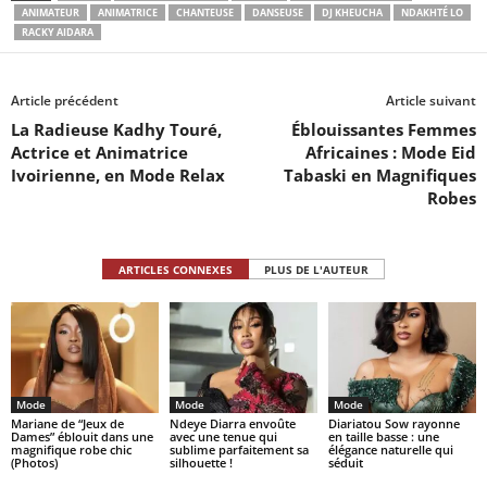
ANIMATEUR
ANIMATRICE
CHANTEUSE
DANSEUSE
DJ KHEUCHA
NDAKHTÉ LO
RACKY AIDARA
Article précédent
Article suivant
La Radieuse Kadhy Touré,
Éblouissantes Femmes
Actrice et Animatrice
Africaines : Mode Eid
Ivoirienne, en Mode Relax
Tabaski en Magnifiques
Robes
ARTICLES CONNEXES
PLUS DE L'AUTEUR
Mode
Mode
Mode
Mariane de “Jeux de
Ndeye Diarra envoûte
Diariatou Sow rayonne
Dames” éblouit dans une
avec une tenue qui
en taille basse : une
magnifique robe chic
sublime parfaitement sa
élégance naturelle qui
(Photos)
silhouette !
séduit