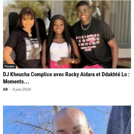
People
DJ Kheucha Complice avec Racky Aidara et Ddakhté Lo :
Moments...
AB
-
4 juin 2024