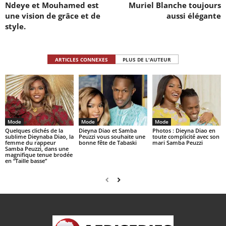
Ndeye et Mouhamed est
Muriel Blanche toujours
une vision de grâce et de
aussi élégante
style.
ARTICLES CONNEXES
PLUS DE L'AUTEUR
Mode
Mode
Mode
Quelques clichés de la
Dieyna Diao et Samba
Photos : Dieyna Diao en
sublime Dieynaba Diao, la
Peuzzi vous souhaite une
toute complicité avec son
femme du rappeur
bonne fête de Tabaski
mari Samba Peuzzi
Samba Peuzzi, dans une
magnifique tenue brodée
en “Taille basse”