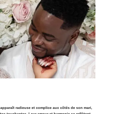
apparaît radieuse et complice aux côtés de son mari,
otos touchantes. Leur amour et harmonie se reflètent