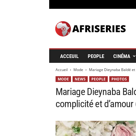
A
f
r
i
s
e
r
ACCEUIL
PEOPLE
CINÉMA
i
e
Accueil
Mode
Mariage Dieynaba Baldé et Br
s
&
MODE
NEWS
PEOPLE
PHOTOS
C
Mariage Dieynaba Baldé
i
n
complicité et d’amour
é