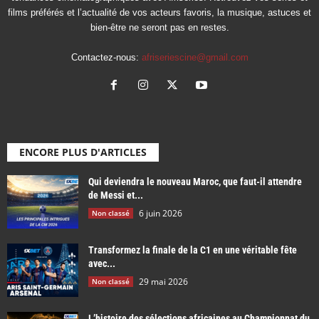
films préférés et l’actualité de vos acteurs favoris, la musique, astuces et
bien-être ne seront pas en restes.
Contactez-nous:
afriseriescine@gmail.com
ENCORE PLUS D'ARTICLES
Qui deviendra le nouveau Maroc, que faut-il attendre
de Messi et...
6 juin 2026
Non classé
Transformez la finale de la C1 en une véritable fête
avec...
29 mai 2026
Non classé
L’histoire des sélections africaines au Championnat du