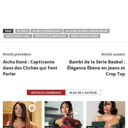
TAGS
ACTRICE
ACTRICE SÉNÉGALAISE
ALICE DE LA SERIE COEURS BRISÉS
NDÈYE ASTOU SALL
SÉRIE POD ET MARICHOU
SÉRIES SÉNÉGALAISES
Article précédent
Article suivant
Aicha Koné : Captivante
Bambi de la Série Baabel :
dans des Clichés qui Font
Élégance Ébène en Jeans et
Parler
Crop Top
ARTICLES CONNEXES
PLUS DE L'AUTEUR