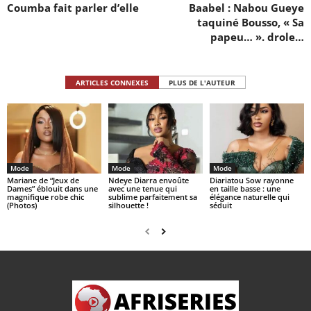
Coumba fait parler d’elle
Baabel : Nabou Gueye
taquiné Bousso, « Sa
papeu… ». drole…
ARTICLES CONNEXES
PLUS DE L'AUTEUR
Mode
Mode
Mode
Mariane de “Jeux de
Ndeye Diarra envoûte
Diariatou Sow rayonne
Dames” éblouit dans une
avec une tenue qui
en taille basse : une
magnifique robe chic
sublime parfaitement sa
élégance naturelle qui
(Photos)
silhouette !
séduit