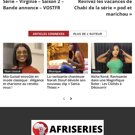
Série – Virginie – Saison 2 –
Revivez les vacances de
Bande annonce – VOSTFR
Chabi de la série « pod et
marichou »
ARTICLES CONNEXES
PLUS DE L'AUTEUR
Non classé
Musique
Mode
Mia Guissé envoûte en
La ravissante chanteuse
Aicha Koné, Ravissante
mode classique : élégance
Narah Diouf dévoile son
dans une Magnifique
et charisme au rendez-
nouveau clip « Sama
Robe : Les Clichés à
vous !
Thiass »
Découvrir