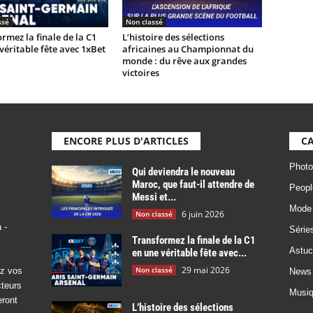
ssé
Non classé
rmez la finale de la C1
L’histoire des sélections
véritable fête avec 1xBet
africaines au Championnat du
monde : du rêve aux grandes
victoires
ENCORE PLUS D'ARTICLES
CA
Photo
Qui deviendra le nouveau
Maroc, que faut-il attendre de
Peopl
Messi et...
Mode
6 juin 2026
Non classé
 -
Série
Transformez la finale de la C1
Astuc
en une véritable fête avec...
29 mai 2026
Non classé
ez vos
News
cteurs
Musi
eront
L’histoire des sélections