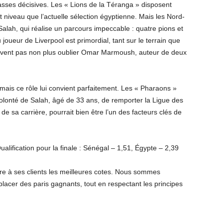
 passes décisives. Les « Lions de la Téranga » disposent
t niveau que l’actuelle sélection égyptienne. Mais les Nord-
lah, qui réalise un parcours impeccable : quatre pions et
 joueur de Liverpool est primordial, tant sur le terrain que
oivent pas non plus oublier Omar Marmoush, auteur de deux
ais ce rôle lui convient parfaitement. Les « Pharaons »
a volonté de Salah, âgé de 33 ans, de remporter la Ligue des
de sa carrière, pourrait bien être l’un des facteurs clés de
ualification pour la finale : Sénégal – 1,51, Égypte – 2,39
 offre à ses clients les meilleures cotes. Nous sommes
lacer des paris gagnants, tout en respectant les principes