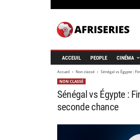
A
f
r
i
s
e
r
ACCEUIL
PEOPLE
CINÉMA
i
e
Accueil
Non classé
Sénégal vs Égypte : Fin
s
&
NON CLASSÉ
C
Sénégal vs Égypte : Fi
i
n
seconde chance
é