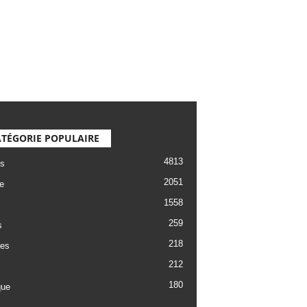
TÉGORIE POPULAIRE
4813
s
2051
e
1558
259
s
218
es
212
180
que