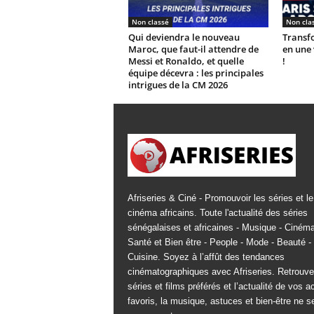
Non classé
Non cla
Qui deviendra le nouveau
Transfo
Maroc, que faut-il attendre de
en une 
Messi et Ronaldo, et quelle
!
équipe décevra : les principales
intrigues de la CM 2026
Afriseries & Ciné - Promouvoir les séries et le
cinéma africains. Toute l'actualité des séries
sénégalaises et africaines - Musique - Cinéma
Santé et Bien être - People - Mode - Beauté -
Cuisine. Soyez à l’affût des tendances
cinématographiques avec Afriseries. Retrouv
séries et films préférés et l’actualité de vos a
favoris, la musique, astuces et bien-être ne s