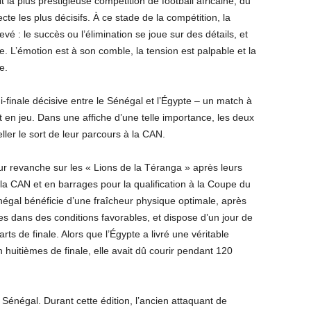
it la plus prestigieuse compétition de football africaine, du
te les plus décisifs. À ce stade de la compétition, la
evé : le succès ou l’élimination se joue sur des détails, et
e. L’émotion est à son comble, la tension est palpable et la
e.
-finale décisive entre le Sénégal et l’Égypte – un match à
 en jeu. Dans une affiche d’une telle importance, les deux
ller le sort de leur parcours à la CAN.
r revanche sur les « Lions de la Téranga » après leurs
 la CAN et en barrages pour la qualification à la Coupe du
égal bénéficie d’une fraîcheur physique optimale, après
es dans des conditions favorables, et dispose d’un jour de
ts de finale. Alors que l’Égypte a livré une véritable
en huitièmes de finale, elle avait dû courir pendant 120
Sénégal. Durant cette édition, l’ancien attaquant de