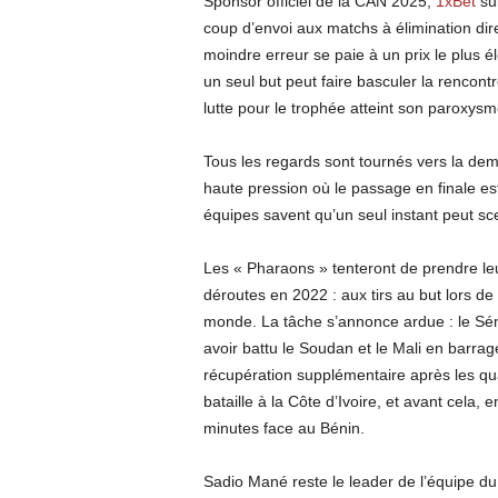
Sponsor officiel de la CAN 2025,
1xBet
su
coup d’envoi aux matchs à élimination direc
moindre erreur se paie à un prix le plus él
un seul but peut faire basculer la rencontr
lutte pour le trophée atteint son paroxysm
Tous les regards sont tournés vers la demi
haute pression où le passage en finale est
équipes savent qu’un seul instant peut sce
Les « Pharaons » tenteront de prendre leu
déroutes en 2022 : aux tirs au but lors de
monde. La tâche s’annonce ardue : le Sén
avoir battu le Soudan et le Mali en barrag
récupération supplémentaire après les quar
bataille à la Côte d’Ivoire, et avant cela, 
minutes face au Bénin.
Sadio Mané reste le leader de l’équipe du 