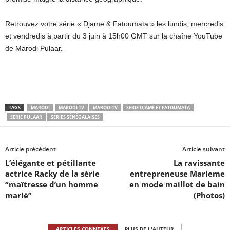
Retrouvez votre série « Djame & Fatoumata » les lundis, mercredis
et vendredis à partir du 3 juin à 15h00 GMT sur la chaîne YouTube
de Marodi Pulaar.
TAGS
MARODI
MARODI TV
MARODITV
SERIE DJAME ET FATOUMATA
SERIE PULAAR
SÉRIES SÉNÉGALAISES
Article précédent
Article suivant
L’élégante et pétillante
La ravissante
actrice Racky de la série
entrepreneuse Marieme
“maîtresse d’un homme
en mode maillot de bain
marié”
(Photos)
ARTICLES CONNEXES
PLUS DE L'AUTEUR