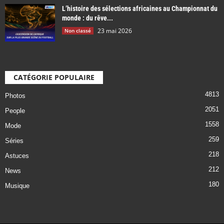
L’histoire des sélections africaines au Championnat du
monde : du rêve...
23 mai 2026
Non classé
CATÉGORIE POPULAIRE
4813
Photos
2051
People
1558
Mode
259
Séries
218
Astuces
212
News
180
Musique