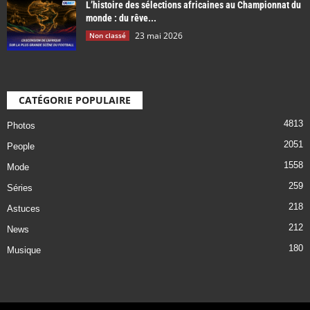
L’histoire des sélections africaines au Championnat du
monde : du rêve...
23 mai 2026
Non classé
CATÉGORIE POPULAIRE
4813
Photos
2051
People
1558
Mode
259
Séries
218
Astuces
212
News
180
Musique