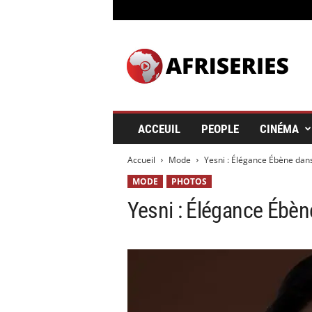
A
f
r
i
s
e
r
ACCEUIL
PEOPLE
CINÉMA
i
e
Accueil
Mode
Yesni : Élégance Ébène dan
s
&
MODE
PHOTOS
C
Yesni : Élégance Ébè
i
n
é