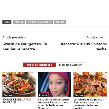
TAGS
CUISINE
CUPCAKES AU KINDER
RECETTE
Article précédent
Article suivant
Gratin de courgettes : la
Recette: Riz aux Poissons
meilleure recette
séché
ARTICLES CONNEXES
PLUS DE L'AUTEUR
Cuisine
Photos
Cuisine
ÉMINCÉ DE BŒUF AUX
La sublime influenceuse
Les bienfaits du poisson :
POIVRONS
culinaire Rabiatou dans
il est une source de
une très belle tenue
protéines de haute
(Photos)
qualité …