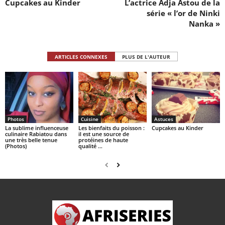
Cupcakes au Kinder
L’actrice Adja Astou de la
série « l’or de Ninki
Nanka »
ARTICLES CONNEXES
PLUS DE L'AUTEUR
Photos
Cuisine
Astuces
La sublime influenceuse
Les bienfaits du poisson :
Cupcakes au Kinder
culinaire Rabiatou dans
il est une source de
une très belle tenue
protéines de haute
(Photos)
qualité …